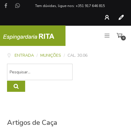
Tem dúvidas, ligue-nos: +351 917 646 815
Conta
Regist
0
artigo
ENTRADA
/
MUNIÇÕES
/
CAL. 30.06
Artigos de Caça